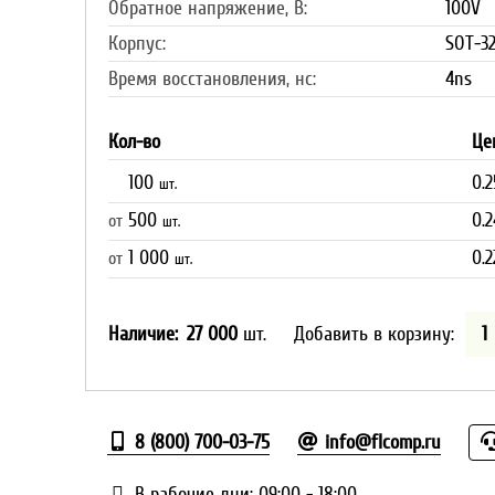
Обратное напряжение, В:
100V
Корпус:
SOT-32
Время восстановления, нс:
4ns
Кол-во
Це
100
0.2
шт.
500
0.2
от
шт.
1 000
0.2
от
шт.
Наличие:
27 000
шт.
Добавить в корзину:
8 (800) 700-03-75
info@flcomp.ru
В рабочие дни: 09:00 - 18:00