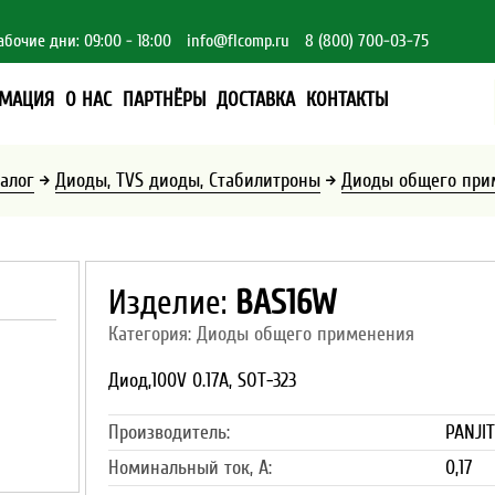
абочие дни: 09:00 - 18:00
info@flcomp.ru
8 (800) 700-03-75
МАЦИЯ
О НАС
ПАРТНЁРЫ
ДОСТАВКА
КОНТАКТЫ
алог
Диоды, TVS диоды, Стабилитроны
Диоды общего при
Изделие:
BAS16W
Категория: Диоды общего применения
Диод,100V 0.17A, SOT-323
Производитель:
PANJIT
Номинальный ток, А:
0,17