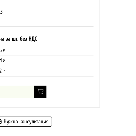
3
на за шт. без НДС
5
₽
4
₽
2
₽
Нужна консультация