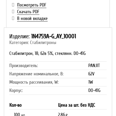
Посмотреть PDF
Скачать PDF
В новой вкладке
Изделие:
1N4759A-G_AY_10001
Категория: Стабилитроны
Стабилитрон, 1В, 62в 5%, стеклянн. DO-41G
Производитель:
PANJIT
Напряжение номинальное, В:
62V
Мощность рассеивания, W:
1W
Корпус:
DO-41G
Кол-во
Цена за шт. без НДС
100
2.86
шт.
₽