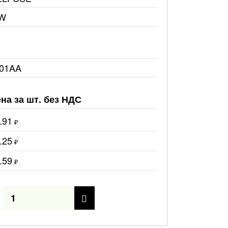
0W
01AA
на за шт. без НДС
.91
₽
.25
₽
.59
₽