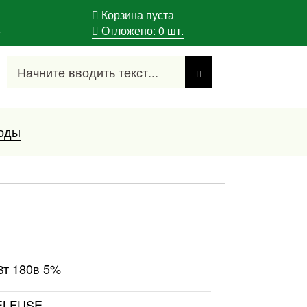
Корзина пуста
5
Отложено:
0
шт.
оды
Вт 180в 5%
ELFUSE