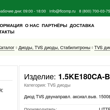
рабочие дни: 09:00 - 18:00
info@flcomp.ru
8 (800) 700-03-7
ОРМАЦИЯ
О НАС
ПАРТНЁРЫ
ДОСТАВКА
ТАКТЫ
Каталог
Диоды, TVS диоды, Стабилитроны
TVS ди
Изделие:
1.5KE180CA-B
Категория: TVS диоды
я:
Диод TVS двунаправл. аксиал.выв. 1500
Производитель:
LITT