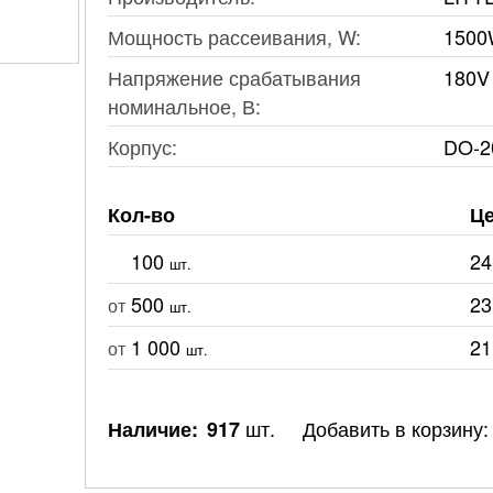
Мощность рассеивания, W:
150
Напряжение срабатывания
180V
номинальное, В:
Корпус:
DO-2
Кол-во
Це
100
24
шт.
500
23
от
шт.
1 000
21
от
шт.
шт.
Добавить в корзину:
Наличие:
917