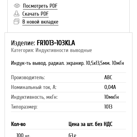
Посмотреть PDF
Скачать PDF
В новой вкладке
Изделие:
FR1013-103KLA
Категория: Индуктивности выводные
Индук-ть вывод. радиал. экранир. 10,5х13,5мм. 10мГн
Производитель:
ABC
Номинальный ток, А:
0,04A
Индуктивность, мкГн:
10мкГн
Типоразмер:
1013
Кол-во
Цена за шт. без НДС
100
63
шт.
₽