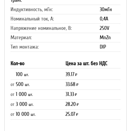
Транс
Индуктивность, мГн:
30мГн
Номинальный ток, А:
0,4А
Напряжение номинальное, В:
250V
Материал:
MnZn
Тип монтажа:
DIP
Кол-во
Цена за шт. без НДС
100
39.17
шт.
₽
500
33.68
от
шт.
₽
1 000
31.33
от
шт.
₽
3 000
28.20
от
шт.
₽
10 000
25.07
от
шт.
₽