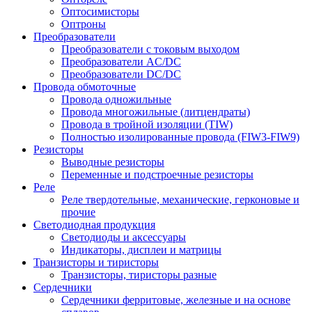
Оптосимисторы
Оптроны
Преобразователи
Преобразователи с токовым выходом
Преобразователи AC/DC
Преобразователи DC/DC
Провода обмоточные
Провода одножильные
Провода многожильные (литцендраты)
Провода в тройной изоляции (TIW)
Полностью изолированные провода (FIW3-FIW9)
Резисторы
Выводные резисторы
Переменные и подстроечные резисторы
Реле
Реле твердотельные, механические, герконовые и
прочие
Светодиодная продукция
Светодиоды и аксессуары
Индикаторы, дисплеи и матрицы
Транзисторы и тиристоры
Транзисторы, тиристоры разные
Сердечники
Сердечники ферритовые, железные и на основе