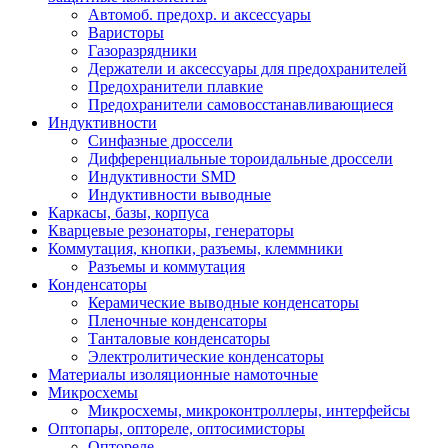
Автомоб. предохр. и аксессуары
Варисторы
Газоразрядники
Держатели и аксессуары для предохранителей
Предохранители плавкие
Предохранители cамовосстанавливающиеся
Индуктивности
Синфазные дроссели
Дифференциальные тороидальные дроссели
Индуктивности SMD
Индуктивности выводные
Каркасы, базы, корпуса
Кварцевые резонаторы, генераторы
Коммутация, кнопки, разъемы, клеммники
Разъемы и коммутация
Конденсаторы
Керамические выводные конденсаторы
Пленочные конденсаторы
Танталовые конденсаторы
Электролитические конденсаторы
Материалы изоляционные намоточные
Микросхемы
Микросхемы, микроконтроллеры, интерфейсы
Оптопары, оптореле, оптосимисторы
Оптореле