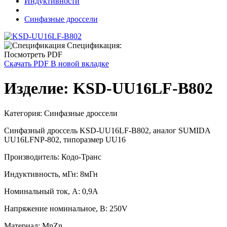
Индуктивности
Синфазные дроссели
Спецификация:
Посмотреть PDF
Скачать PDF
В новой вкладке
Изделие:
KSD-UU16LF-B802
Категория: Синфазные дроссели
Синфазный дроссель KSD-UU16LF-B802, аналог SUMIDA
UU16LFNP-802, типоразмер UU16
Производитель:
Кодо-Транс
Индуктивность, мГн:
8мГн
Номинальный ток, А:
0,9А
Напряжение номинальное, В:
250V
Материал:
MnZn