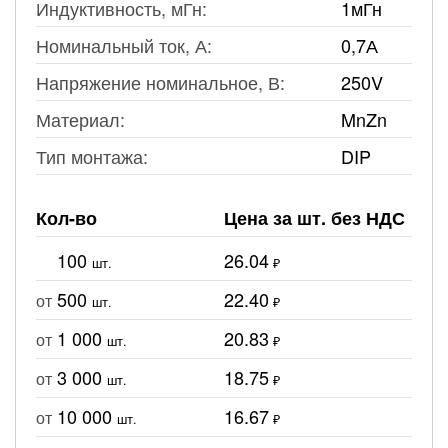
Индуктивность, мГн:
1мГн
Номинальный ток, А:
0,7А
Напряжение номинальное, В:
250V
Материал:
MnZn
Тип монтажа:
DIP
Кол-во
Цена за шт. без НДС
100
26.04
шт.
₽
500
22.40
от
шт.
₽
1 000
20.83
от
шт.
₽
3 000
18.75
от
шт.
₽
10 000
16.67
от
шт.
₽