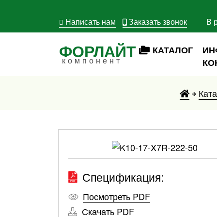
Написать нам
Заказать звонок
В 
ФОРЛАЙТ
КАТАЛОГ
ИН
компонент
КО
Ката
Спецификация:
Посмотреть PDF
Скачать PDF