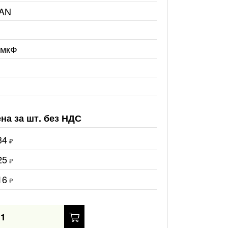
AN
2мкФ
на за шт. без НДС
34
₽
25
₽
16
₽