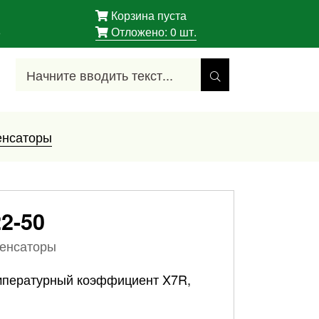
Корзина пуста
5
Отложено:
0
шт.
енсаторы
2-50
денсаторы
мпературный коэффициент X7R,