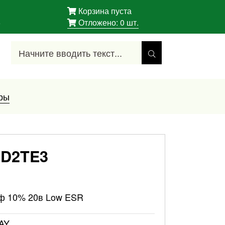
Корзина пуста
5
Отложено:
0
шт.
ры
0D2TE3
кф 10% 20в Low ESR
AY