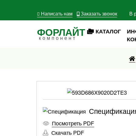
Написать нам
Заказать звонок
В 
ФОРЛАЙТ
КАТАЛОГ
ИН
компонент
КО
Спецификаци
Посмотреть PDF
Скачать PDF