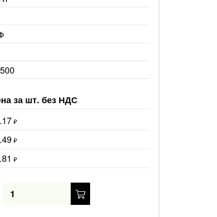
Ф
2500
на за шт. без НДС
.17
₽
.49
₽
.81
₽