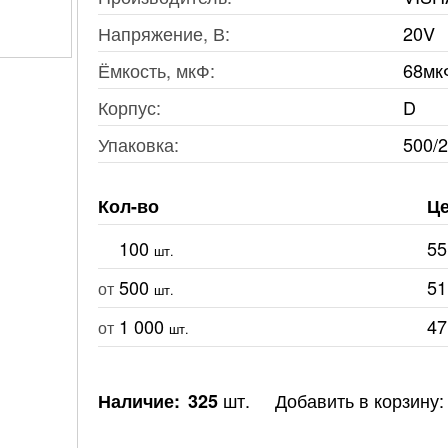
Напряжение, В:
20V
Ёмкость, мкФ:
68мк
Корпус:
D
Упаковка:
500/
Кол-во
Це
100
55
шт.
500
51
от
шт.
1 000
47
от
шт.
шт.
Добавить в корзину:
Наличие:
325