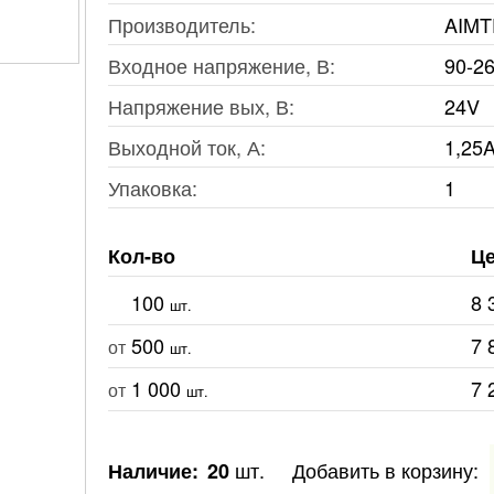
Производитель:
AIMT
Входное напряжение, В:
90-2
Напряжение вых, В:
24V
Выходной ток, А:
1,25
Упаковка:
1
Кол-во
Це
100
8 
шт.
500
7 
от
шт.
1 000
7 
от
шт.
шт.
Добавить в корзину:
Наличие:
20