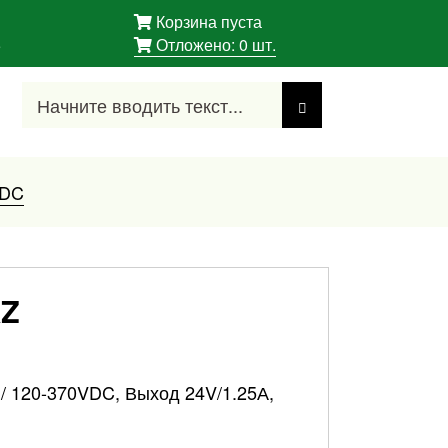
Корзина пуста
5
Отложено:
0
шт.
/DC
Z
 / 120-370VDC, Выход 24V/1.25А,