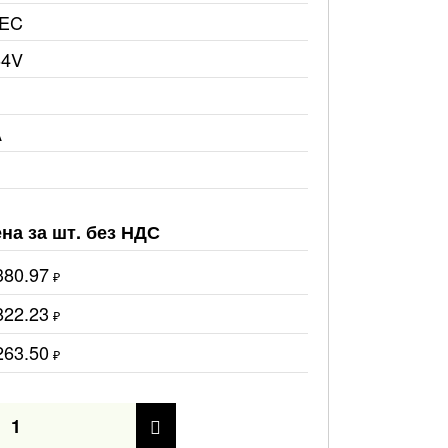
EC
64V
A
на за шт. без НДС
380.97
₽
822.23
₽
263.50
₽