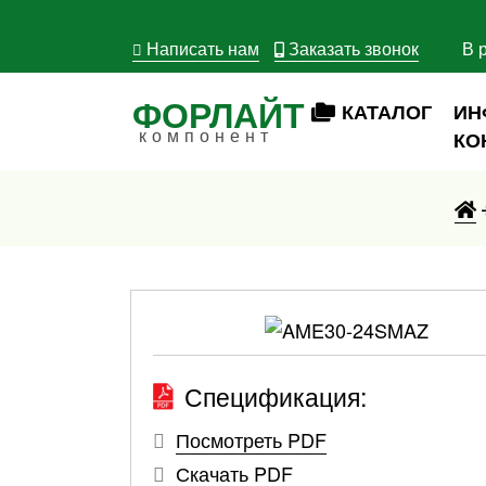
Написать нам
Заказать звонок
В 
ФОРЛАЙТ
КАТАЛОГ
ИН
компонент
КО
Спецификация:
Посмотреть PDF
Скачать PDF