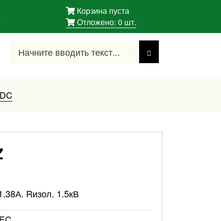
Корзина пуста
5
Отложено:
0
шт.
/DC
Z
1.38А. Rизол. 1.5кВ
EC