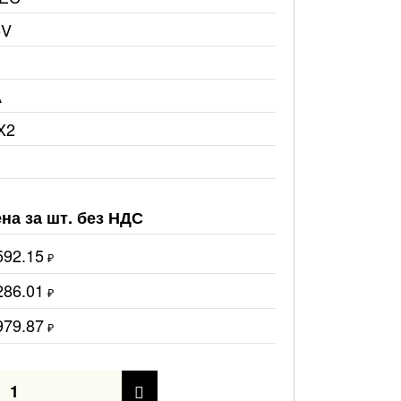
5V
A
X2
на за шт. без НДС
592.15
₽
286.01
₽
979.87
₽