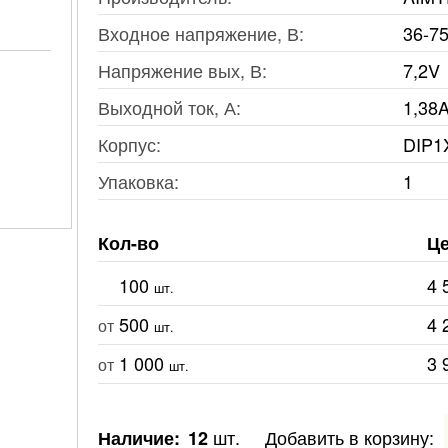
Входное напряжение, В:
36-7
Напряжение вых, В:
7,2V
Выходной ток, А:
1,38
Корпус:
DIP1
Упаковка:
1
Кол-во
Це
100
4 
шт.
500
4 
от
шт.
1 000
3 
от
шт.
шт.
Добавить в корзину:
Наличие:
12