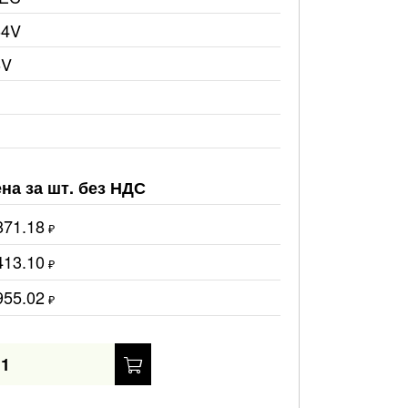
64V
6V
на за шт. без НДС
871.18
₽
413.10
₽
955.02
₽