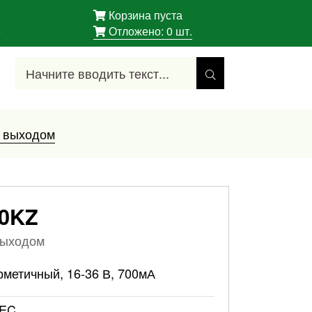
Корзина пуста
5
Отложено:
0
шт.
м выходом
0KZ
выходом
метичный, 16-36 В, 700мА
EC