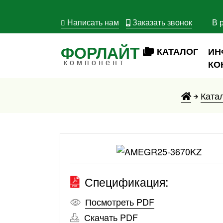
Написать нам
Заказать звонок
В 
ФОРЛАЙТ
КАТАЛОГ
ИН
компонент
КО
Ката
Спецификация:
Посмотреть PDF
Скачать PDF