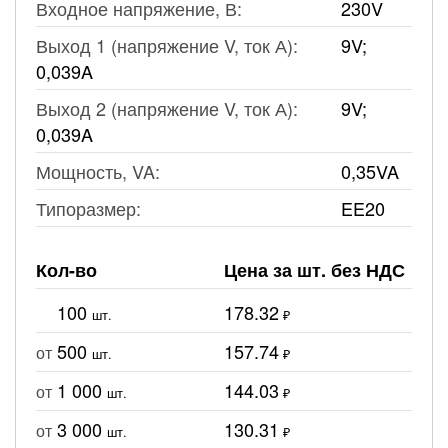
Входное напряжение, В:
230V
Выход 1 (напряжение V, ток А):
9V;
0,039A
Выход 2 (напряжение V, ток А):
9V;
0,039A
Мощность, VA:
0,35VA
Типоразмер:
EE20
Кол-во
Цена за шт. без НДС
100
178.32
шт.
₽
500
157.74
от
шт.
₽
1 000
144.03
от
шт.
₽
3 000
130.31
от
шт.
₽