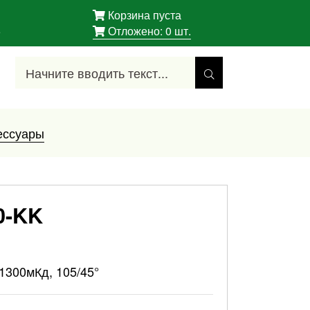
Корзина пуста
5
Отложено:
0
шт.
ессуары
0-KK
1300мКд, 105/45°