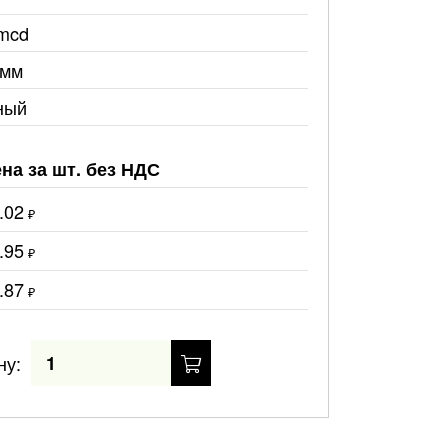
mcd
3мм
ный
на за шт. без НДС
.02
₽
.95
₽
.87
₽
ну: