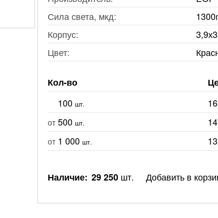
Сила света, мкд:
1300
Корпус:
3,9х
Цвет:
Крас
Кол-во
Це
100
16
шт.
500
14
от
шт.
1 000
13
от
шт.
шт.
Добавить в корзи
Наличие:
29 250