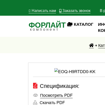
Написать нам
Заказать звонок
В 
ФОРЛАЙТ
КАТАЛОГ
ИН
компонент
КО
Кат
Спецификация:
Посмотреть PDF
Скачать PDF