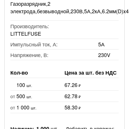
Газоразрядник,2
электрода,безвыводной,230В,5А,2кА,6.2мм(D)x4
Производитель:
LITTELFUSE
Импульсный ток, А:
5А
Напряжение, В:
230V
Кол-во
Цена за шт. без НДС
100
67.26
шт.
₽
500
62.78
от
шт.
₽
1 000
58.30
от
шт.
₽
шт.
Добавить в корзину:
Наличие:
1 000