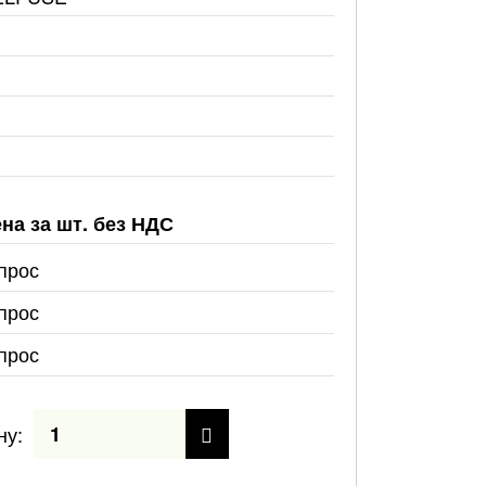
на за шт. без НДС
прос
прос
прос
ну: