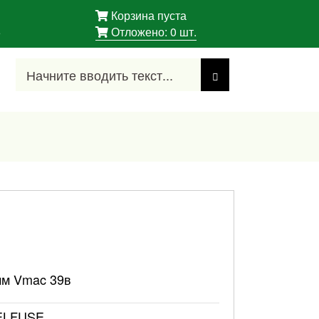
Корзина пуста
5
Отложено:
0
шт.
мм Vmac 39в
ELFUSE