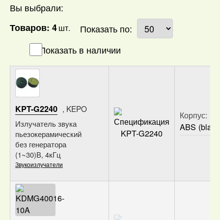
Вы выбрали:
Товаров:
4
шт.
Показать по:
Показать в наличии
KPT-G2240
, KEPO
Корпус:
Излучатель звука
ABS (black
пьезокерамический
Кол-во
Цена з
без генератора
НДС
(1~30)В, 4кГц
Звукоизлучатели
100
42
шт.
₽
500
39.20
от
шт.
₽
1 000
36.40
от
шт.
₽