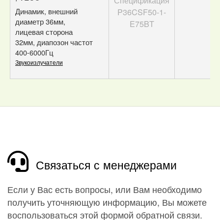
Динамик, внешний
Кол-во
Цена з
диаметр 36мм,
НДС
лицевая сторона
32мм, диапозон частот
100
153.95
шт.
₽
400-6000Гц
500
143.68
Звукоизлучатели
от
шт.
₽
1 000
133.42
от
шт.
₽
Связаться с менеджерами
Если у Вас есть вопросы, или Вам необходимо
получить уточняющую информацию, Вы можете
воспользоваться этой формой обратной связи.