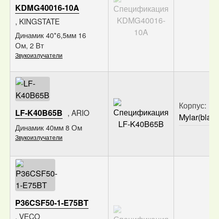
KDMG40016-10A
, KINGSTATE
Кол-во
Цена з
Динамик 40*6,5мм 16
НДС
Ом, 2 Вт
Звукоизлучатели
100
запрос
шт.
500
запрос
от
шт.
1 000
запрос
от
шт.
Корпус:
LF-K40B65B
, ARIO
Mylar(black
Кол-во
Цена з
Динамик 40мм 8 Ом
НДС
Звукоизлучатели
100
195.77
шт.
₽
500
182.71
от
шт.
₽
1 000
169.66
от
шт.
₽
P36CSF50-1-E75BT
, VECO